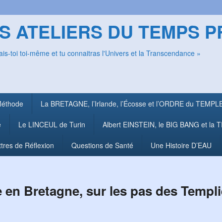
S ATELIERS DU TEMPS 
is-toi toi-même et tu connaitras l'Univers et la Transcendance »
Méthode
La BRETAGNE, l’Irlande, l’Écosse et l’ORDRE du TEMPL
e
Le LINCEUL de Turin
Albert EINSTEIN, le BIG BANG et l
ttres de Réflexion
Questions de Santé
Une Histoire D’EAU
e en Bretagne, sur les pas des Templi