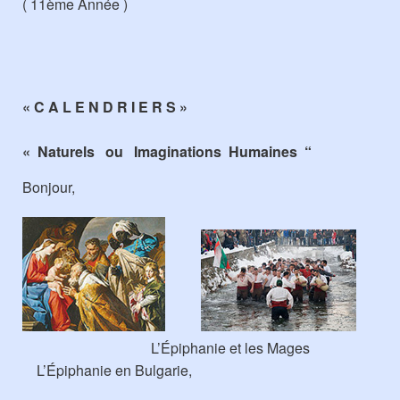
( 11ème Année )
« C A L E N D R I E R S »
« Naturels ou Imaginations Humaines “
Bonjour,
L’Épiphanie et les Mages
L’Épiphanie en Bulgarie,