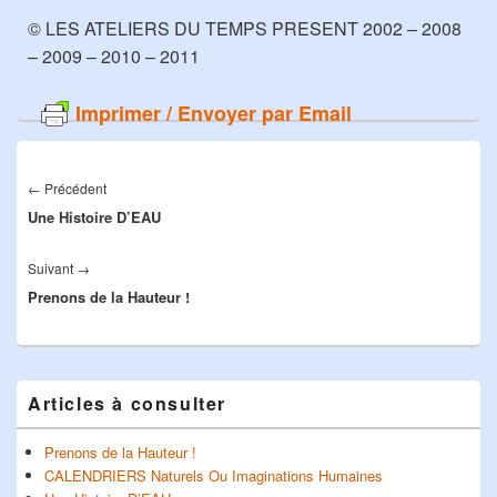
© LES ATELIERS DU TEMPS PRESENT 2002 – 2008
– 2009 – 2010 – 2011
Imprimer / Envoyer par Email
Navigation
de
←
Précédent
Article
l’article
Une Histoire D’EAU
précédent :
Suivant
→
Article
Prenons de la Hauteur !
suivant :
Zone
Articles à consulter
principale
de
widget
Prenons de la Hauteur !
pour
CALENDRIERS Naturels Ou Imaginations Humaines
la