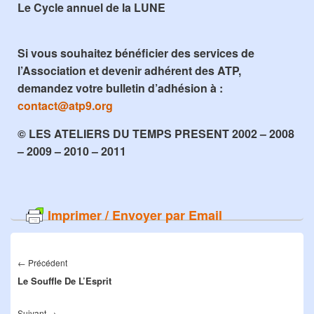
Le Cycle annuel de la LUNE
Si vous souhaitez bénéficier des services de
l’Association et devenir adhérent des ATP,
demandez votre bulletin d’adhésion à :
contact@atp9.org
© LES ATELIERS DU TEMPS PRESENT 2002 – 2008
– 2009 – 2010 – 2011
Imprimer / Envoyer par Email
Navigation
de
←
Précédent
Article
l’article
Le Souffle De L’Esprit
précédent :
Suivant
→
Article