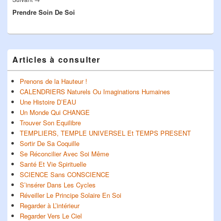
Prendre Soin De Soi
suivant :
Zone
Articles à consulter
principale
de
widget
Prenons de la Hauteur !
pour
CALENDRIERS Naturels Ou Imaginations Humaines
la
Une Histoire D’EAU
barre
Un Monde Qui CHANGE
latérale
Trouver Son Equilibre
TEMPLIERS, TEMPLE UNIVERSEL Et TEMPS PRESENT
Sortir De Sa Coquille
Se Réconcilier Avec Soi Même
Santé Et Vie Spirituelle
SCIENCE Sans CONSCIENCE
S’insérer Dans Les Cycles
Réveiller Le Principe Solaire En Soi
Regarder à L’intérieur
Regarder Vers Le Ciel