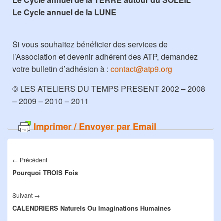
Le Cycle annuel de la LUNE
Si vous souhaitez bénéficier des services de
l’Association et devenir adhérent des ATP, demandez
votre bulletin d’adhésion à :
contact@atp9.org
© LES ATELIERS DU TEMPS PRESENT 2002 – 2008
– 2009 – 2010 – 2011
Imprimer / Envoyer par Email
Navigation
de
←
Précédent
Article
l’article
Pourquoi TROIS Fois
précédent :
Suivant
→
Article
CALENDRIERS Naturels Ou Imaginations Humaines
suivant :