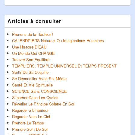
Zone
Articles à consulter
principale
de
widget
Prenons de la Hauteur !
pour
CALENDRIERS Naturels Ou Imaginations Humaines
la
Une Histoire D’EAU
barre
Un Monde Qui CHANGE
latérale
Trouver Son Equilibre
TEMPLIERS, TEMPLE UNIVERSEL Et TEMPS PRESENT
Sortir De Sa Coquille
Se Réconcilier Avec Soi Même
Santé Et Vie Spirituelle
SCIENCE Sans CONSCIENCE
S’insérer Dans Les Cycles
Réveiller Le Principe Solaire En Soi
Regarder à L’intérieur
Regarder Vers Le Ciel
Prendre Le Temps
Prendre Soin De Soi