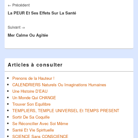
de
←
Précédent
Article
l’article
La PEUR Et Ses Effets Sur La Santé
précédent :
Suivant
→
Article
Mer Calme Ou Agitée
suivant :
Zone
Articles à consulter
principale
de
widget
Prenons de la Hauteur !
pour
CALENDRIERS Naturels Ou Imaginations Humaines
la
Une Histoire D’EAU
barre
Un Monde Qui CHANGE
latérale
Trouver Son Equilibre
TEMPLIERS, TEMPLE UNIVERSEL Et TEMPS PRESENT
Sortir De Sa Coquille
Se Réconcilier Avec Soi Même
Santé Et Vie Spirituelle
SCIENCE Sans CONSCIENCE