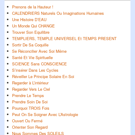
de
widget
Prenons de la Hauteur !
pour
CALENDRIERS Naturels Ou Imaginations Humaines
la
Une Histoire D’EAU
barre
Un Monde Qui CHANGE
latérale
Trouver Son Equilibre
TEMPLIERS, TEMPLE UNIVERSEL Et TEMPS PRESENT
Sortir De Sa Coquille
Se Réconcilier Avec Soi Même
Santé Et Vie Spirituelle
SCIENCE Sans CONSCIENCE
S’insérer Dans Les Cycles
Réveiller Le Principe Solaire En Soi
Regarder à L’intérieur
Regarder Vers Le Ciel
Prendre Le Temps
Prendre Soin De Soi
Pourquoi TROIS Fois
Peut On Se Soigner Avec L’Astrologie
Ouvert Ou Fermé
Orienter Son Regard
Nous Sommes Des SOLEILS