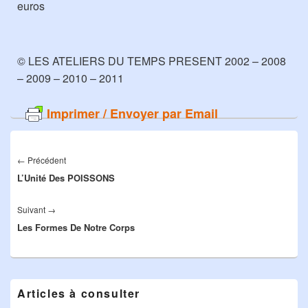
euros
© LES ATELIERS DU TEMPS PRESENT 2002 – 2008
– 2009 – 2010 – 2011
Imprimer / Envoyer par Email
Navigation
de
←
Précédent
Article
l’article
L’Unité Des POISSONS
précédent :
Suivant
→
Article
Les Formes De Notre Corps
suivant :
Zone
Articles à consulter
principale