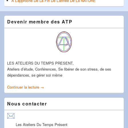
A L’approche De La Fin De L’année De La NATURE
Devenir membre des ATP
LES ATELIERS DU TEMPS PRESENT,
Ateliers d’étude, Conférences, Se libérer de son stress, de ses
dépendances, se gérer soi même
Continuer la lecture
Devenir membre des ATP
→
Nous contacter
Les Ateliers Du Temps Présent