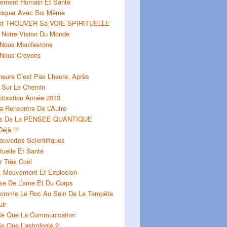
ement Humain Et Santé
iquer Avec Soi Même
t TROUVER Sa VOIE SPIRITUELLE
 Notre Vision Du Monde
Nous Manifestons
Nous Croyons
heure C’est Pas L’heure, Après
 Sur Le Chemin
otisation Année 2013
La Rencontre De L’Autre
os De La PENSEE QUANTIQUE
éjà !!!
uvertes Scientifiques
ituelle Et Santé
r Très Cool
é, Mouvement Et Explosion
se De L’ame Et Du Corps
Comme Le Roc Au Sein De La Tempête
ir
Ce Que La Communication
e Que L’astrologie 2