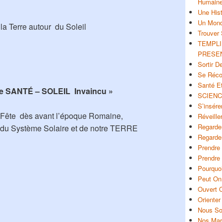
Humain
barre
Une His
latérale
Un Mon
a Terre autour du Soleil
Trouver 
TEMPLI
PRESE
Sortir D
Se Réco
Santé Et
lle SANTÉ – SOLEIL Invaincu »
SCIENC
S’insér
e Fête dès avant l’époque Romaine,
Réveille
Regarder
 du Système Solaire et de notre TERRE
Regarder
Prendre
Prendre
Pourquo
Peut On 
Ouvert 
Oriente
Nous S
Nos Mar