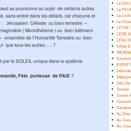
La SOLI
 peut se poursuivre au sujet de certains autres
La PEUR
é, sans entrer dans les détails, car chacune et
La Conf
La Chut
e : Jérusalem Céleste ou bien terrestre –
L’ETRE
maginable ( Monothéisme ) ou bien bâtiment
L’ERE 
 » ensemble de l’Humanité Terrestre ou bien
L’EAU D
ur que tous les autres….. ?
Initiés 
INCARN
Emotivit
é par le SOLEIL unique dans le système
ESPRIT
Détende
umanité, Fête
porteuse de PAIX
?
Déploye
Déni De
Dossier
Contre 
Concent
Canalise
Au Dela 
Au Coeu
Au Coeu