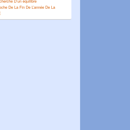
herche D’un équilibre
roche De La Fin De L’année De La
E