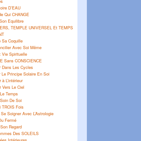
es
toire D’EAU
de Qui CHANGE
Son Equilibre
ERS, TEMPLE UNIVERSEL Et TEMPS
NT
e Sa Coquille
ncilier Avec Soi Même
 Vie Spirituelle
E Sans CONSCIENCE
er Dans Les Cycles
r Le Principe Solaire En Soi
 à L’intérieur
 Vers Le Ciel
 Le Temps
 Soin De Soi
i TROIS Fois
Se Soigner Avec L’Astrologie
Ou Fermé
r Son Regard
ommes Des SOLEILS
ées Intérieures