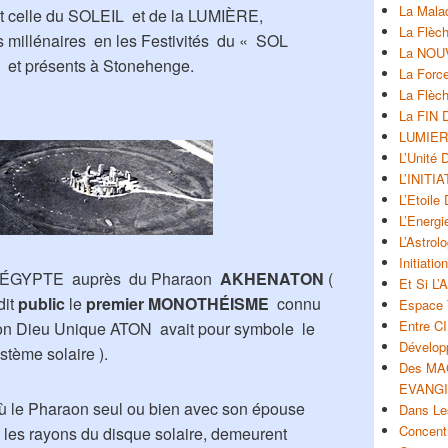
La Malad
st celle du SOLEIL et de la LUMIÈRE,
La Flèch
s millénaires en les Festivités du « SOL
La NOU
 et présents à Stonehenge.
La Forc
La Flèc
La FIN
LUMIER
L’Unité
L’INITI
L’Etoil
L’Energ
L’Astrol
Initiati
ne ÉGYPTE auprès du Pharaon
AKHENATON
(
Et Si 
dit
public
le
premier MONOTHÉISME
connu
Espace 
Entre C
son Dieu Unique ATON avait pour symbole le
Développ
stème solaire ).
Des MAG
EVANG
 où le Pharaon seul ou bien avec son épouse
Dans Le
Concent
nt les rayons du disque solaire, demeurent