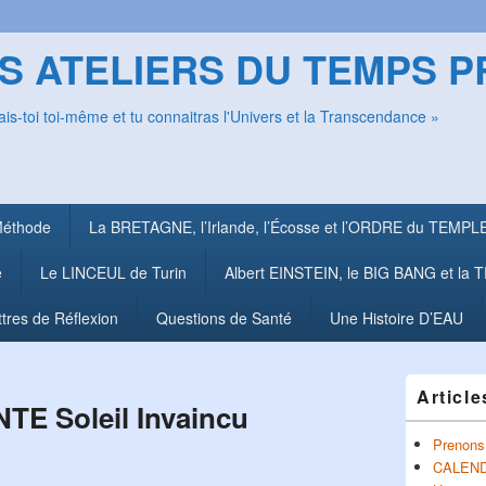
S ATELIERS DU TEMPS 
is-toi toi-même et tu connaitras l'Univers et la Transcendance »
Méthode
La BRETAGNE, l’Irlande, l’Écosse et l’ORDRE du TEMPL
e
Le LINCEUL de Turin
Albert EINSTEIN, le BIG BANG et l
ttres de Réflexion
Questions de Santé
Une Histoire D’EAU
Zone
Article
principale
TE Soleil Invaincu
de
widget
Prenons 
pour
CALENDR
la