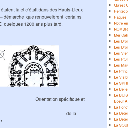
Qu’est C
 étaient là et c’était dans des Hauts-Lieux
Pentecôt
ser – démarche que renouvelèrent certains
Paques 
Notre én
 quelques 1200 ans plus tard.
NOMBR
Mer Cal
Les Dro
Les Dro
Les Vie
Les PO
Les Mar
Le Prin
Le Visib
Le SPH
Le Bélie
Le BUI
 spécifique et
Boeuf A
La Fonct
 la
La Déten
La Déten
te
La SOU