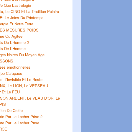
e Que L’astrologie
e, Le CINQ Et La Tradition Polaire
Et Le Joies Du Printemps
ergie Et Notre Terre
ES MESURES POIDS
me Ou Agitée
its De L’Homme 2
its De L’Homme
rges Noires Du Moyen Age
ISSONS
ées émotionnelles
cipe Carapace
le, L’invisible Et Le Reste
INX, Le LION, Le VERSEAU
r Et Le FEU
SSON ARDENT, Le VEAU D’OR, Le
PIS
ion De Croire
te Par Le Lacher Prise 2
te Par Le Lacher Prise
RCE