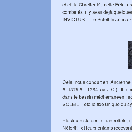
chef la Chrétienté, cette Fête e
combinés il y avait déjà quelque
INVICTUS – le Soleil Invaincu »
Cela nous conduit en Ancien
# -1375 # – 1364 av. J-C ). Il ren
dans le bassin méditerranéen : 
SOLEIL ( étoile fixe unique du sy
Plusieurs statues et bas-reliefs,
Néfertiti et leurs enfants receva