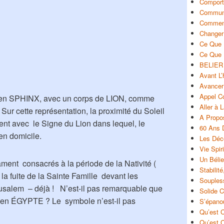
Comport
Commun
Commen
Changer
Ce Que 
Ce Que 
BELIER
Avant L’
Avancer
Appel C
en SPHINX, avec un corps de LION, comme
Aller à 
r cette représentation, la proximité du Soleil
A Prop
nt avec le Signe du Lion dans lequel, le
60 Ans D
en domicile.
Les Déco
Vie Spir
Un Bélie
ment consacrés à la période de la Nativité (
Stabilit
 la fuite de la Sainte Famille devant les
Souples
rusalem – déjà ! N’est-il pas remarquable que
Solide 
eu en ÉGYPTE ? Le symbole n’est-il pas
S’épanou
Qu’est 
Qu’est C