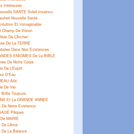
 Intérieures
uvelle SANTE Soleil Invaincu
uheil Nouvelle Santé
Intuition Et Inimaginable
t Champ De Vision
ités De L’Archer’
ces De La TERRE
boles Dans Nos Existences
ANDES ENIGMES De La BIBLE
mes De Notre Corps
le De L’Esprit
eur D’Eau
EAU Ailé
le De Vie
 Brille Toujours
INX Et La GRANDE ANNEE
s De Notre Existence
SAGE Pâques
 De MARIE
r De L’Ame
u De La Balance