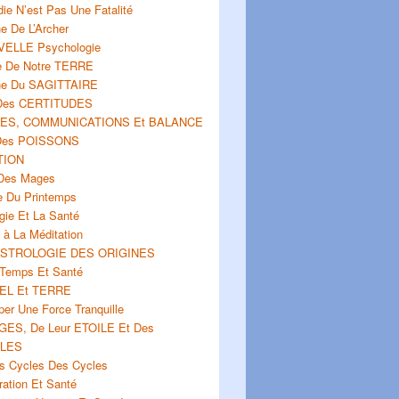
ie N’est Pas Une Fatalité
e De L’Archer
VELLE Psychologie
e De Notre TERRE
he Du SAGITTAIRE
 Des CERTITUDES
ES, COMMUNICATIONS Et BALANCE
 Des POISSONS
ATION
e Des Mages
ie Du Printemps
ogie Et La Santé
on à La Méditation
L’ASTROLOGIE DES ORIGINES
Temps Et Santé
IEL Et TERRE
er Une Force Tranquille
ES, De Leur ETOILE Et Des
ILES
s Cycles Des Cycles
ration Et Santé