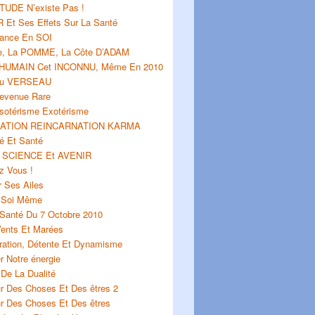
TUDE N’existe Pas !
 Et Ses Effets Sur La Santé
iance En SOI
e, La POMME, La Côte D’ADAM
 HUMAIN Cet INCONNU, Même En 2010
Du VERSEAU
evenue Rare
Esotérisme Exotérisme
ATION REINCARNATION KARMA
é Et Santé
 SCIENCE Et AVENIR
z Vous !
r Ses Ailes
 Soi Même
 Santé Du 7 Octobre 2010
Vents Et Marées
ration, Détente Et Dynamisme
r Notre énergie
De La Dualité
r Des Choses Et Des êtres 2
r Des Choses Et Des êtres