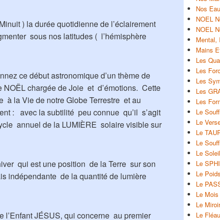
Nos Eaux
NOEL No
inuit ) la durée quotidienne de l’éclairement
NOEL Ne
menter sous nos latitudes ( l’hémisphère
Mental, 
Mains E
Les Qual
Les For
donnez ce début astronomique d’un thème de
Les Sym
e NOËL chargée de Joie et d’émotions. Cette
Les GR
ée à la Vie de notre Globe Terrestre et au
Les For
ent : avec la subtilité peu connue qu’il s’agit
Le Souff
Le Vers
cle annuel de la LUMIÈRE solaire visible sur
Le TAUR
Le Souff
Le Soleil
hiver qui est une position de la Terre sur son
Le SPH
Le Poid
mais indépendante de la quantité de lumière
Le PAS
Le Mois
Le Miroi
de l’Enfant JÉSUS, qui concerne au premier
Le Fléa