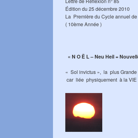
Lettre de Réflexion n° 85
Édition du 25 décembre 2010
La Première du Cycle annuel de l
( 10ème Année )
« N O Ë L – Neu Heil = Nouve
« Sol invictus », la plus Grand
car liée physiquement à la VIE